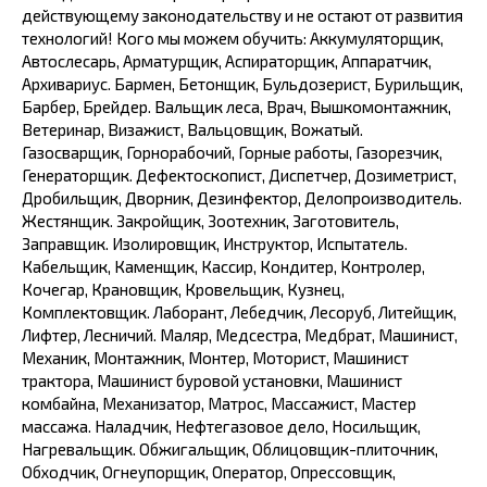
действующему законодательству и не остают от развития
технологий! Кого мы можем обучить: Аккумуляторщик,
Автослесарь, Арматурщик, Аспираторщик, Аппаратчик,
Архивариус. Бармен, Бетонщик, Бульдозерист, Бурильщик,
Барбер, Брейдер. Вальщик леса, Врач, Вышкомонтажник,
Ветеринар, Визажист, Вальцовщик, Вожатый.
Газосварщик, Горнорабочий, Горные работы, Газорезчик,
Генераторщик. Дефектоскопист, Диспетчер, Дозиметрист,
Дробильщик, Дворник, Дезинфектор, Делопроизводитель.
Жестянщик. Закройщик, Зоотехник, Заготовитель,
Заправщик. Изолировщик, Инструктор, Испытатель.
Кабельщик, Каменщик, Кассир, Кондитер, Контролер,
Кочегар, Крановщик, Кровельщик, Кузнец,
Комплектовщик. Лаборант, Лебедчик, Лесоруб, Литейщик,
Лифтер, Лесничий. Маляр, Медсестра, Медбрат, Машинист,
Механик, Монтажник, Монтер, Моторист, Машинист
трактора, Машинист буровой установки, Машинист
комбайна, Механизатор, Матрос, Массажист, Мастер
массажа. Наладчик, Нефтегазовое дело, Носильщик,
Нагревальщик. Обжигальщик, Облицовщик-плиточник,
Обходчик, Огнеупорщик, Оператор, Опрессовщик,