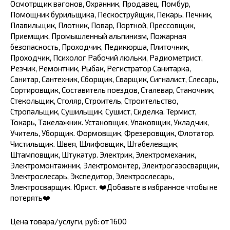
Осмотрщик вагонов, Охранник, Продавец, Помбур,
Помощник бурильщика, Пескоструйщик, Пекарь, Печник,
Плавильщик, Плотник, Повар, Портной, Прессовщик,
Приемщик, Промышленный альпинизм, Пожарная
безопасность, Проходчик, Педикюрша, Плиточник,
Проходчик, Психолог Рабочий люльки, Радиометрист,
Резчик, Ремонтник, Рыбак, Регистратор Санитарка,
Санитар, Сантехник, Сборщик, Сварщик, Сигналист, Слесарь,
Сортировщик, Составитель поездов, Сталевар, Станочник,
Стекольщик, Столяр, Строитель, Строительство,
Стропальщик, Сушильщик, Сушист, Сиделка. Термист,
Токарь, Такелажник. Установщик, Упаковщик, Укладчик,
Учитель, Уборщик. Формовщик, Фрезеровщик, Флотатор.
Чистильщик. Швея, Шлифовщик, Штабелевщик,
Штамповщик, Штукатур. Электрик, Электромеханик,
Электромонтажник, Электромонтер, Электрогазосварщик,
Электрослесарь, Экспедитор, Электрослесарь,
Электросварщик. Юрист. ❤️Добавьте в избранное чтобы не
потерять❤️
Цена товара/услуги, руб: от 1600