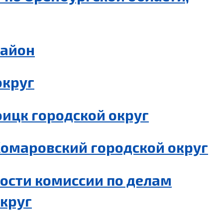
район
округ
ицк городской округ
Комаровский городской округ
ности комиссии по делам
округ