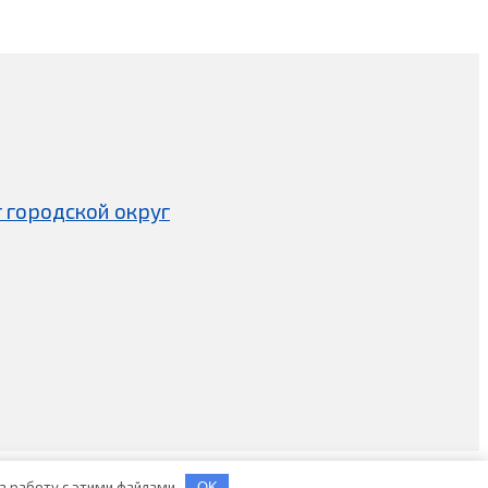
 городской округ
на работу с этими файлами
OK