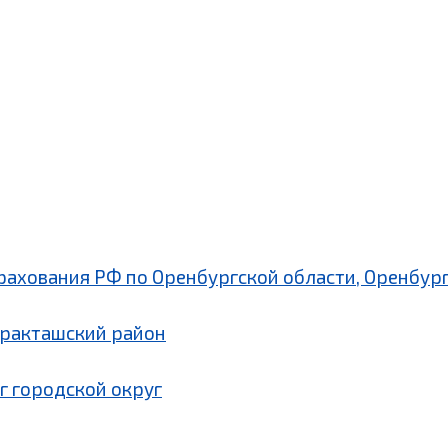
рахования РФ по Оренбургской области, Оренбург
аракташский район
г городской округ