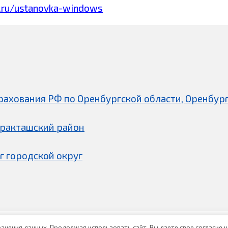
.ru/ustanovka-windows
рахования РФ по Оренбургской области, Оренбург
аракташский район
г городской округ
хранения данных. Продолжая использовать сайт, Вы даете свое согласие 