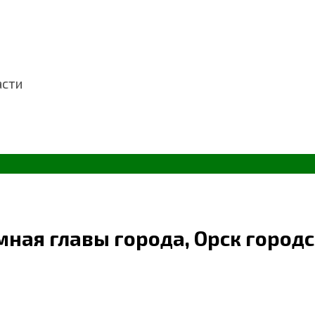
асти
ная главы города, Орск городс