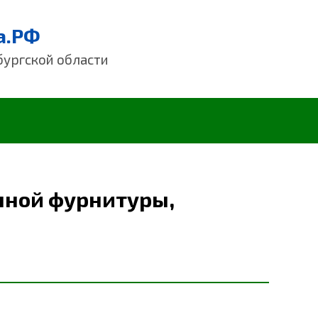
а.РФ
бургской области
нной фурнитуры,