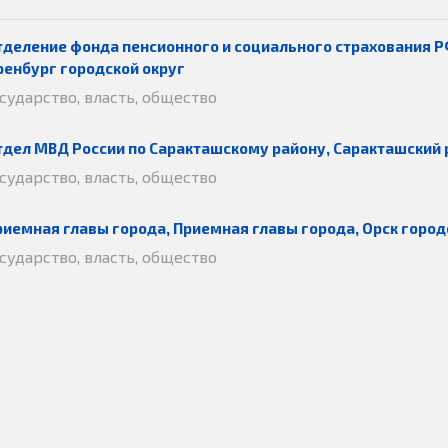
тделение фонда пенсионного и социального страхования Р
ренбург городской округ
осударство, власть, общество
тдел МВД России по Саракташскому району, Саракташский 
осударство, власть, общество
риемная главы города, Приемная главы города, Орск город
осударство, власть, общество