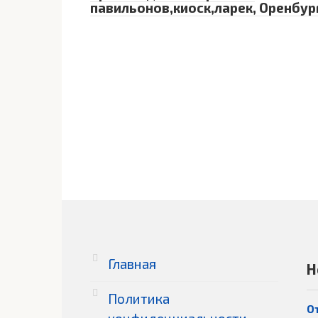
павильонов,киоск,ларек, Оренбур
Главная
Н
Политика
О