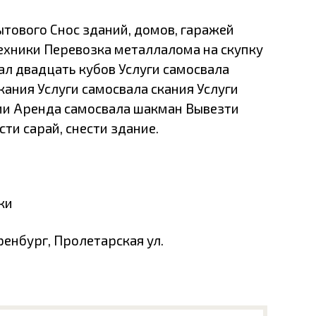
ытового Снос зданий, домов, гаражей
ехники Перевозка металлалома на скупку
л двадцать кубов Услуги самосвала
кания Услуги самосвала скания Услуги
ии Аренда самосвала шакман Вывезти
сти сарай, снести здание.
ки
ренбург, Пролетарская ул.