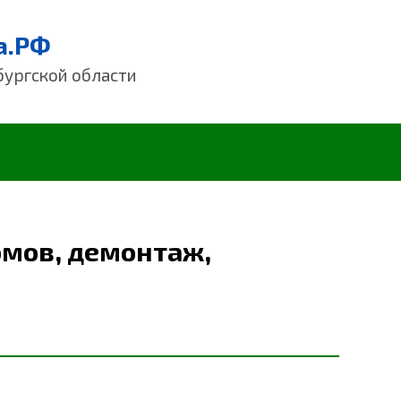
а.РФ
бургской области
омов, демонтаж,