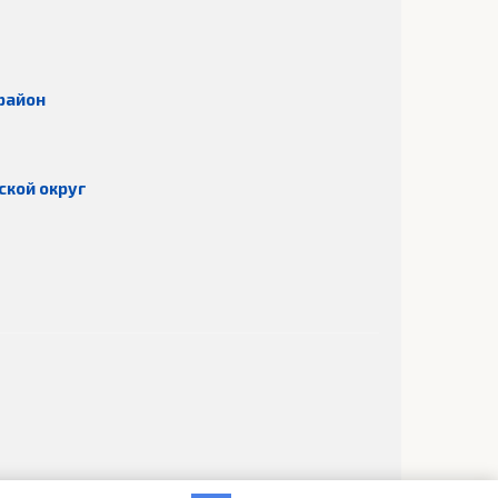
район
ской округ