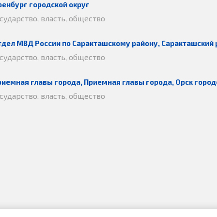
ренбург городской округ
осударство, власть, общество
тдел МВД России по Саракташскому району, Саракташский 
осударство, власть, общество
риемная главы города, Приемная главы города, Орск город
осударство, власть, общество