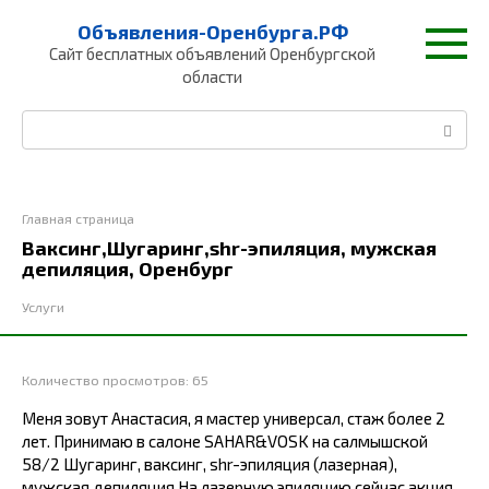
Перейти
Объявления-Оренбурга.РФ
к
Сайт бесплатных объявлений Оренбургской
контенту
области
Поиск:
Главная страница
Ваксинг,Шугаринг,shr-эпиляция, мужская
депиляция, Оренбург
Услуги
Количество просмотров:
65
Меня зовут Анастасия, я мастер универсал, стаж более 2
лет. Принимаю в салоне SAHAR&VOSK на салмышской
58/2 Шугаринг, ваксинг, shr-эпиляция (лазерная),
мужская депиляция На лазерную эпиляцию сейчас акция