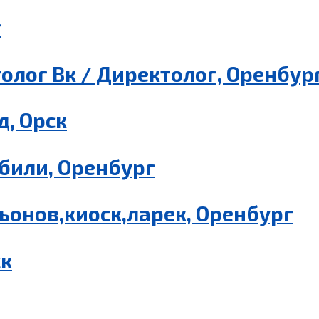
г
олог Вк / Директолог, Оренбур
, Орск
били, Оренбург
ьонов,киоск,ларек, Оренбург
ск