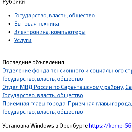
Рубрики
Государство, власть, общество
Бытовая техника
Электроника, компьютеры
Услуги
Последние объявления
Отделение фонда пенсионного и социального ст
Государство, власть, общество
Отдел МВД России по Саракташскому району, С
Государство, власть, общество
Приемная главы города, Приемная главы города,
Государство, власть, общество
Установка Windows в Оренбурге
https://komp-56