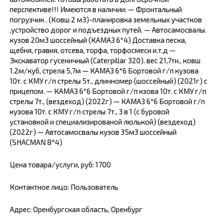
перспективе!!! Имеются в наличии: — Фронтальный
погрузчик . (Ковш 2 м3)-планировка земельных участков
,устройство дорог и подъездных путей. — Автосамосвалы.
кузов 20м3 шоссейный (КАМАЗ 6*4) Доставка песка,
щебня, гравия, отсева, торфа, торфосмеси и.т.д —
Экскаватор гусеничный (Caterpillar 320). вес 21,7тн., ковш
1.2м/куб, стрела 5,7м — КАМАЗ 6*6 Бортовой г/п кузова
10т. с КМУ г/п стрелы 5т., длинномер (шоссейный) (2021г) с
прицепом. — КАМАЗ 6*6 Бортовой г/п кзова 10т. с КМУ г/п
стрелы 7т., (вездеход) (2022г) — КАМАЗ 6*6 Бортовой г/п
кузова 10т. с КМУ г/п стрелы 7т., 3 в 1 (с буровой
установкой и специализированой люлькой) (вездеход)
(2022г) — Автосамосвалы кузов 35м3 шоссейный
(SHACMAN 8*4)
Цена товара/услуги, руб: 1700
Контактное лицо: Пользователь
Адрес: Оренбургская область, Оренбург