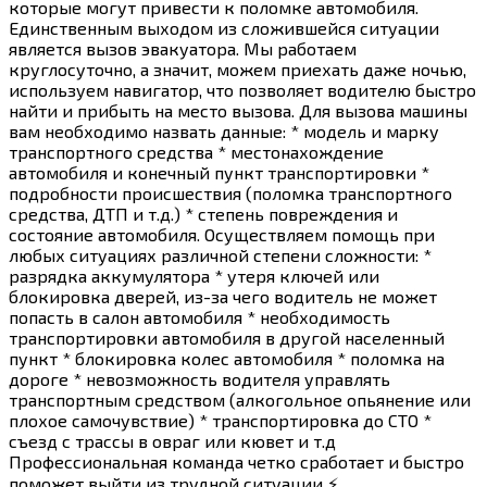
которые могут привести к поломке автомобиля.
Единственным выходом из сложившейся ситуации
является вызов эвакуатора. Мы работаем
круглосуточно, а значит, можем приехать даже ночью,
используем навигатор, что позволяет водителю быстро
найти и прибыть на место вызова. Для вызова машины
вам необходимо назвать данные: * модель и марку
транспортного средства * местонахождение
автомобиля и конечный пункт транспортировки *
подробности происшествия (поломка транспортного
средства, ДТП и т.д.) * степень повреждения и
состояние автомобиля. Осуществляем помощь при
любых ситуациях различной степени сложности: *
разрядка аккумулятора * утеря ключей или
блокировка дверей, из-за чего водитель не может
попасть в салон автомобиля * необходимость
транспортировки автомобиля в другой населенный
пункт * блокировка колес автомобиля * поломка на
дороге * невозможность водителя управлять
транспортным средством (алкогольное опьянение или
плохое самочувствие) * транспортировка до СТО *
съезд с трассы в овраг или кювет и т.д
Профессиональная команда четко сработает и быстро
поможет выйти из трудной ситуации ⚡️