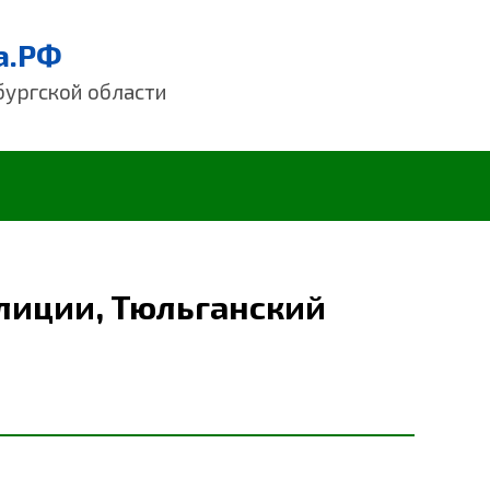
а.РФ
бургской области
лиции, Тюльганский