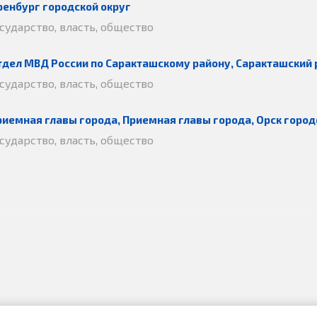
ренбург городской округ
осударство, власть, общество
тдел МВД России по Саракташскому району, Саракташский 
осударство, власть, общество
риемная главы города, Приемная главы города, Орск город
осударство, власть, общество