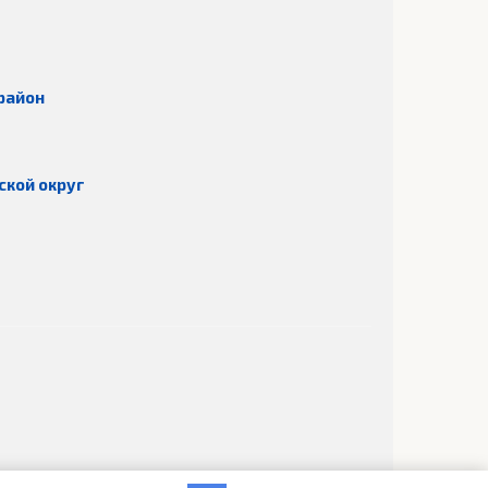
район
ской округ