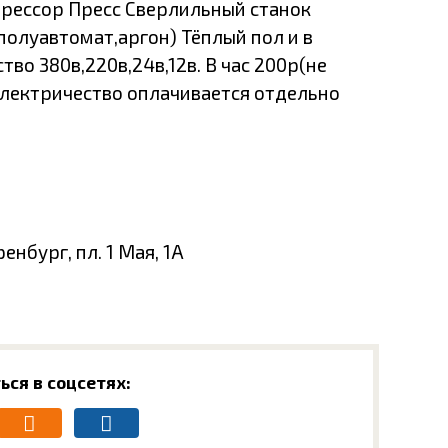
рессор Пресс Сверлильный станок
олуавтомат,аргон) Тёплый пол и в
во 380в,220в,24в,12в. В час 200р(не
 Электричество оплачивается отдельно
енбург, пл. 1 Мая, 1А
ься в соцсетях: