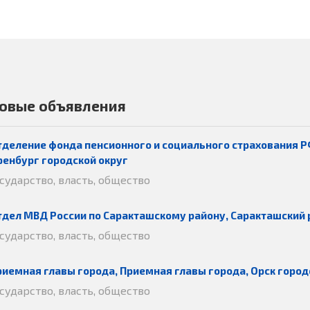
овые объявления
тделение фонда пенсионного и социального страхования Р
ренбург городской округ
осударство, власть, общество
тдел МВД России по Саракташскому району, Саракташский 
осударство, власть, общество
риемная главы города, Приемная главы города, Орск город
осударство, власть, общество