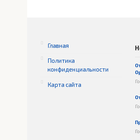
Главная
Н
Политика
О
конфиденциальности
О
Г
Карта сайта
О
Г
П
Г