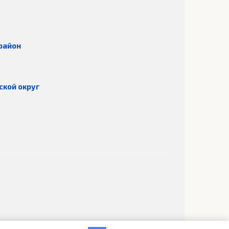
район
ской округ