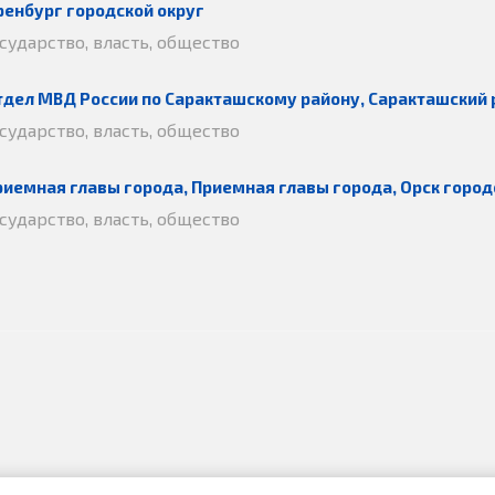
ренбург городской округ
осударство, власть, общество
тдел МВД России по Саракташскому району, Саракташский 
осударство, власть, общество
риемная главы города, Приемная главы города, Орск город
осударство, власть, общество