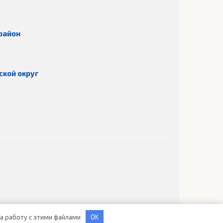
район
ской округ
 на работу с этими файлами
OK