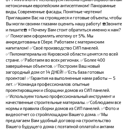
нетоксичным европейским антисептиком! ️Панорамные
виды, Современные фасады, Понятные чертежи!
Приглашаем Вас на строящиеся и готовые объекты, чтобы
Вы могли своими глазами оценить нашу работу! ☎️Звоните
и пишите☎️ ⭐️Почему Вам стоит обратиться именно к нам?
✅ Помогаем оформлять ипотеку от 5%. Мы
аккредитованы в Сбере. Работаем с материнским
капиталом! ✅Своё производство СИП панелей.
✅Пиломатериалы из Кировской области ценятся по всей
стране. ✅Работаем во всех регионах. ✅Более 400
завершённых объектов. ✅Построим Ваш новый
загородный дом от 14 ДНЕЙ! ✅Есть база готовых
проектов! ✅Гарантия на выполненные нами работы — 5
лет. ✅Команда профессионалов: опытные
проектировщики и сборщики домов из СИП панелей.
✅Используем только профессиональный инструмент и
качественные строительные материалы. ✅Соблюдаем все
нормы и правила сборки домов из СИП панелей. ✅Фото и
видеоотчет со стройплощадки Вашего дома. ✅Мы
предлагаем Вам удобный договор на строительство
Вашего будущего дома с поэтапной оплатой и актами