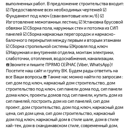
выполненных работ. В предложение строительства входит:
☑️ Предоставление всех необходимых чертежей ☑️
Фундамент под ключ (сваи винтовые или ж/б) ☑️
Изготовление межэтажных лестниц ☑️ Установка брусовой
обвязки ☑️ Сборка пола, наружных стен и потолка из СИП
панелей ☑️ Сборка каркасных перегородок и каркасно-
балочного перекрытия между первым и вторым этажами
☑️ Сборка стропильной системы ☑️Кровля под ключ
☑️Наружная и внутренняя отделка, монтаж электрики,
слаботочки, отопления, водоснабжения, канализации.
☎️Звоните и пишите ПРЯМО СЕЙЧАС (Viber, WhatsApp)!
Посетите наш сайт и группу ВК. Будем рады ответить на
все Ваши вопросы.☎️ Также нас можно найти по запросам :
сип дом под ключ, каркасный дом строительство, дом
строительство под ключ, сип панели дома под, сип панели
дома ключ, проекты домов под сип панели, купить дом из
сип панелей, построить дом из сип панелей, сип дом
проект, дом строительство, дом под ключ, каркасный дом
цена, сип дом цена, сип дом строительство, каркасный
дом под ключ, каркасный дом в стиле шале, дом в стиле
хай-тек, дом в скандинавском стиле, современный дом,