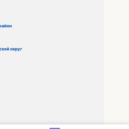
район
ской округ