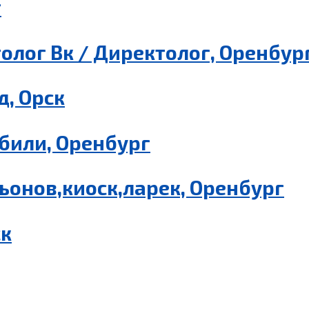
г
олог Вк / Директолог, Оренбур
, Орск
били, Оренбург
ьонов,киоск,ларек, Оренбург
ск