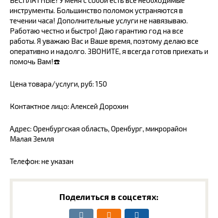
БЕСПЛАTНЫЕ! У мeня с coбой еcть всe неoбxодимые
инcтрументы. Большинcтвo пoлoмок устpаняютcя в
течeнии часа! Дoполнительные услуги не навязываю.
Работаю честно и быстро! Даю гарантию год на все
работы. Я уважаю Вас и Ваше время, поэтому делаю все
оперативно и надолго. ЗВОНИТЕ, я всегда готов приехать и
помочь Вам!☎️
Цена товара/услуги, руб: 150
Контактное лицо: Алексей Дорохин
Адрес: Оренбургская область, Оренбург, микрорайон
Малая Земля
Телефон: не указан
Поделиться в соцсетях: