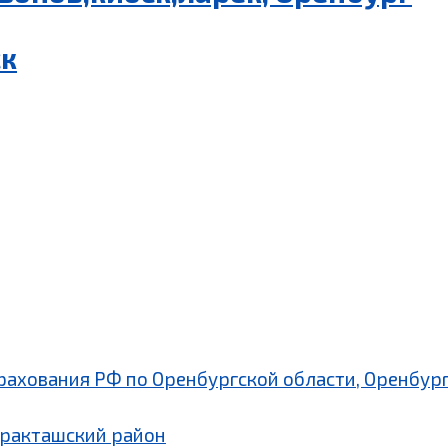
ск
рахования РФ по Оренбургской области, Оренбург
аракташский район