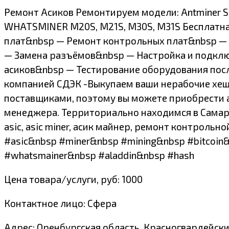
Ремонт Асиков Ремонтируем модели: Antminer S9, S1
WHATSMINER M20S, M21S, M30S, M31S Бесплатная
плат&nbsp — Ремонт контрольных плат&nbsp —
— Замена разъёмов&nbsp — Настройка и подключ
асиков&nbsp — Тестирование оборудования пос
компанией СДЭК -Выкупаем ваши нерабочие хеш
поставщиками, поэтому вы можете приобрести а
менеджера. Территориально находимся в Самарс
asic, asic miner, асик майнер, ремонт контрольн
#asic&nbsp #miner&nbsp #mining&nbsp #bitcoin&
#whatsmainer&nbsp #aladdin&nbsp #hash
Цена товара/услуги, руб: 1000
Контактное лицо: Сфера
Адрес: Оренбургская область, Красногвардейски