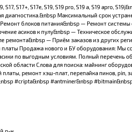
7, S17+, S17e, S19, S19 pro, S19 a, S19 apro, S19j
 диагностика.&nbsp Максимальный срок устране
 Ремонт блоков питания&nbsp — Ремонт системы
ение асиков к пулу&nbsp — Техническое обслужи
ле ремонта&nbsp — Приём заказов из других ре
 платы Продажа нового и БУ оборудования: Мы 
сики по выгодным условиям. Полный перечень об
кой области Слова для поиска: майнинг оборудов
ой платы, ремонт хэш-плат, перепайка пинов, pin, 
nbsp #cripta&nbsp #antminer&nbsp #bitmain&nbsp
й р-н