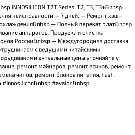
&nbsp INNOSILICON T2T Series, Т2, T3, T3+&nbsp
ния неисправности — 7 дней. — Ремонт хэш-
 охлаждения&nbsp — Полный перекат плат&nbsp
вание аппаратов. Продувка и очистка
гионов России&nbsp — Междугородняя доставка
сотрудничаем с ведущими китайскими
орудования и актуальные цены уточняйте у
ание, ремонт майнеров, ремонт асиков, ремонт
замена чипов, ремонт блоков питания, hash.
 #innosilicon&nbsp #avalon&nbsp