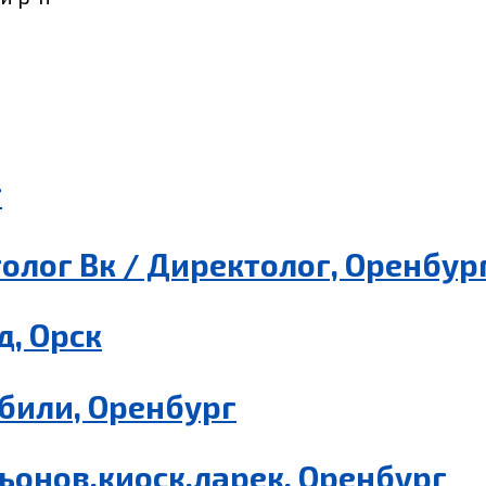
г
олог Вк / Директолог, Оренбур
, Орск
били, Оренбург
ьонов,киоск,ларек, Оренбург