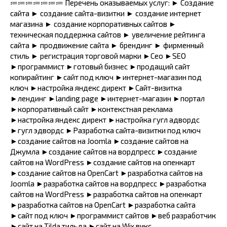
≔≔≔≔≔≔≔ Перечень оказываемых услуг: ► Создание
сайта ► создание сайта-визитки ► создание интернет
магазина ► создание корпоративных сайтов ►
техническая поддержка сайтов ► увеличение рейтинга
сайта ► продвижение сайта ► брендинг ► фирменный
стиль ► регистрация торговой марки ►Сео ►SЕО
►программист ►готовый бизнес ►продащий сайт
копирайтинг ►сайт под ключ ►интернет-магазин под
ключ ►настройка яндекс директ ►Сайт-визитка
►лендинг ►lаnding раgе ►интернет-магазин ►портал
►корпоративный сайт ►контекстная реклама
►настройка яндекс директ ►настройка гугл адвордс
►гугл эдвордс ►Разработка сайта-визитки под ключ
►создание сайтов на Jооmlа ►создание сайтов на
Джумла ►создание сайтов на вордпресс ►создание
сайтов на WоrdРrеss ►создание сайтов на опенкарт
►создание сайтов на ОреnСаrt ►разработка сайтов на
Jооmlа ►разработка сайтов на вордпресс ►разработка
сайтов на WоrdРrеss ►разработка сайтов на опенкарт
►разработка сайтов на ОреnСаrt ►разработка сайта
►сайт под ключ ►программист сайтов ►веб разработчик
►сайт на Тildа тильда ►сайт на Wiх викс