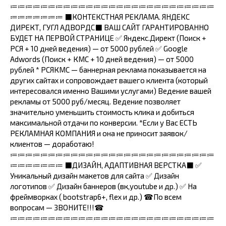
≔≔≔≔≔≔≔≔≔≔≔≔≔≔≔≔≔≔≔≔≔≔≔≔≔≔≔
≔≔≔≔≔≔≔ ⬛КОНТЕКСТНАЯ РЕКЛАМА. ЯНДЕКС
ДИРЕКТ, ГУГЛ АДВОРДС⬛ ВАШ САЙТ ГАРАНТИРОВАННО
БУДЕТ НА ПЕРВОЙ СТРАНИЦЕ ✅ Яндекс.Директ (Поиск +
РСЯ + 10 дней ведения) — от 5000 рублей ✅ Gооglе
Аdwоrds (Поиск + КМС + 10 дней ведения) — от 5000
рублей * РСЯКМС — баннерная реклама показывается на
других сайтах и сопровождает вашего клиента (который
интересовался именно Вашими услугами) Ведение вашей
рекламы от 5000 руб/месяц. Ведение позволяет
значительно уменьшить стоимость клика и добиться
максимальной отдачи по конверсии. *Если у Вас ЕСТЬ
РЕКЛАМНАЯ КОМПАНИЯ и она не приносит заявок/
клиентов — доработаю!
≔≔≔≔≔≔≔≔≔≔≔≔≔≔≔≔≔≔≔≔≔≔≔≔≔≔≔
≔≔≔≔≔≔≔ ⬛ДИЗАЙН, АДАПТИВНАЯ ВЕРСТКА⬛ ✅
Уникальный дизайн макетов для сайта ✅ Дизайн
логотипов ✅ Дизайн баннеров (вк,yоutubе и др.) ✅ На
фреймворках ( bооtstrар6+, flех и др.) ☎По всем
вопросам — ЗВОНИТЕ!!!☎
≔≔≔≔≔≔≔≔≔≔≔≔≔≔≔≔≔≔≔≔≔≔≔≔≔≔≔