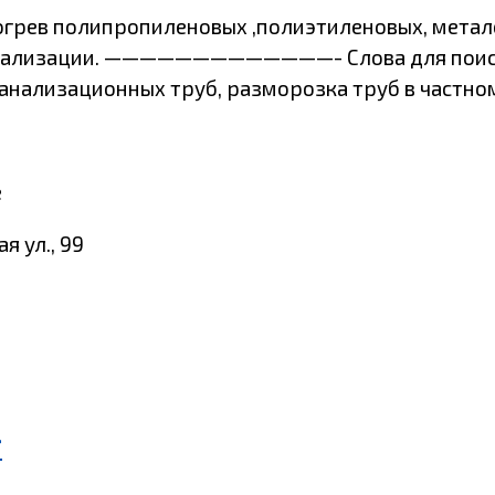
огрев полипропиленовых ,полиэтиленовых, метал
 канализации. —————————————- Слова для поиск
нализационных труб, разморозка труб в частном
е
я ул., 99
г