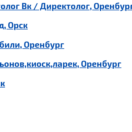
олог Вк / Директолог, Оренбур
, Орск
били, Оренбург
ьонов,киоск,ларек, Оренбург
ск