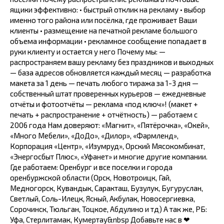
ящики эффективно: • быстрый отклик на рекламу • выбор
именно того района или посёлка, где проживает Ваши
клиенты • размещение на печатной рекламе большого
объема информации • рекламное сообщение попадает в
руки клиенту и остается у него Почему мы: —
распространяем вашу рекламу без праздников и выходных
— база адресов обновляется каждый месяц — разработка
макета за 1 день — печать любого тиража за 1-3 дня —
собственный штат проверенных курьеров — ежедневные
отчёты и фотоотчёты — реклама «под ключ»! (макет +
печать + распространение + отчётность) — работаем с
2006 года Нам доверяют: «Магнит», «Пятёрочка», «Окей»,
«Много Мебели», «ДоДо», «Дилор», «Фармленд»,
Корпорация «Центр», «Изумруд», Орский Мясокомбинат,
«Энергосбыт Плюс», «Уфанет» и многие другие компании.
Где работаем: Оренбург и все поселки и города
оренбуржской области (Орск, Новотроицк, Гай,
Медногорск, Кувандык, Саракташ, Бузулук, Бугуруслан,
Светлый, Соль-Илецк, Ясный, Акбулак, Новосергиевка,
Сорочинск, Тюльган, Тоцкое, Абдулино и тд) А так же, РБ:
Уфа, Стерлитамак, Кумертау&nbsp Добавьте нас в ❤