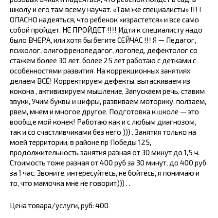
школу и его там всему научат. «Там же специалисты» !!! !
ОПАСНО надеяться, что ребенок «израстется» и все само
собой пройдет. НЕ ПРОЙДЕТ !!!! Идти к специалисту надо
было ВЧЕРА, или хотя бы бегите СЕЙЧАС !!! Я — Педагог,
психолог, олигофренопедагог, логопед, дефектолог со
стажем более 30 лет, более 25 лет работаю с детками с
особенностями развития. На коррекционных занятиях
делаем ВСЁ! Корректируем дефекты, вытаскиваем из
кокона , активизируем мышление, Запускаем речь, ставим
звуки, Учим буквы и цифры, развиваем моторику, ползаем,
рвем, мнем и многое другое. Подготовка к школе — это
вообще мой конек! Работаю как и с любым диагнозом,
так и со счастливчиками без него ))) . Занятия только на
моей территории, в районе пр Победы 125,
продолжительность занятия разная от 30 минут до 1,5 ч.
Стоимость тоже разная от 400 руб за 30 минут, до 400 руб
за 1 час. Звоните, интересуйтесь, не бойтесь, я понимаю и
то, что мамочка мне не говорит))) . .
Цена товара/услуги, руб: 400