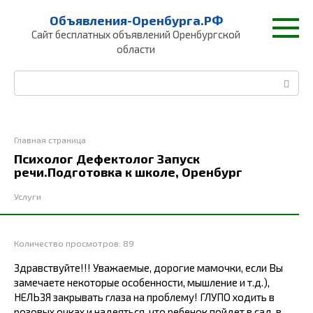
Перейти
Объявления-Оренбурга.РФ
к
Сайт бесплатных объявлений Оренбургской
контенту
области
Поиск:
Главная страница
Психолог Дефектолог Запуск
речи.Подготовка к школе, Оренбург
Услуги
Количество просмотров:
89
Здравствуйте!!! Уважаемые, дорогие мамочки, если Вы
замечаете некоторые особенности, мышление и т.д.),
НЕЛЬЗЯ закрывать глаза на проблему! ГЛУПО ходить в
розовых очках и надеяться, что ребенок пойдет в сад, в