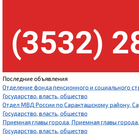
Последние объявления
Отделение фонда пенсионного и социального ст
Государство, власть, общество
Отдел МВД России по Саракташскому району, С
Государство, власть, общество
Приемная главы города, Приемная главы города,
Государство, власть, общество