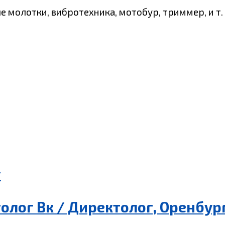
е молотки, вибротехника, мотобур, триммер, и т. 
г
олог Вк / Директолог, Оренбур