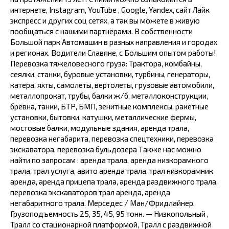
интернете, Instagram, YouTube , Google, Yandex, сайт Лайк
экспресс и других соц сетях, а так вы можете в живую
пообщаться с нашими партнёрами. В собственности
Большой парк Автомашин в разных направления и городах
и регионах. Водители Славяне, с Большим опытом работы!
Перевозка тяжеловесного груза: Трактора, комбайны,
сеялки, станки, буровые установки, турбины, генераторы,
катера, яхты, самолеты, вертолеты, грузовые автомобили,
металлопрокат, трубы, балки ж/б, металлоконструкции,
брёвна, танки, БТР, БМП, зенитные комплексы, ракетные
установки, бытовки, катушки, металлические фермы,
мостовые балки, модульные здания, аренда трала,
перевозка негабарита, перевозка спецтехники, перевозка
экскаватора, перевозка бульдозера Также нас можно
найти по запросам : аренда трала, аренда низкорамного
трала, трал услуга, авито аренда трала, трал низкорамник
аренда, аренда прицепа трала, аренда раздвижного трала,
перевозка экскаваторов трал аренда, аренда
негабаритного трала. Мерседес / Ман/Фридлайнер.
Грузоподъемность 25, 35, 45, 95 тонн. — Низкопольный ,
Тралл со стационарной платформой, Тралл с раздвижной