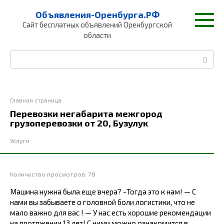
Перейти
Объявления-Оренбурга.РФ
к
Сайт бесплатных объявлений Оренбургской
контенту
области
Поиск:
Главная страница
Перевозки негабарита межгород
грузоперевозки от 20, Бузулук
Услуги
Количество просмотров:
78
Машина нужна была еще вчера? -Тогда это к нам! — С
нами вы забываете о головной боли логистики, что не
мало важно для вас ! — У нас есть хорошие рекомендации
на протяжении 13 лет! С ними можно ознакомится в