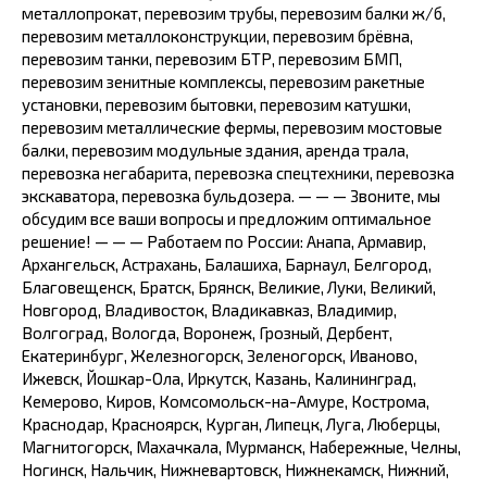
металлопрокат, перевозим трубы, перевозим балки ж/б,
перевозим металлоконструкции, перевозим брёвна,
перевозим танки, перевозим БТР, перевозим БМП,
перевозим зенитные комплексы, перевозим ракетные
установки, перевозим бытовки, перевозим катушки,
перевозим металлические фермы, перевозим мостовые
балки, перевозим модульные здания, аренда трала,
перевозка негабарита, перевозка спецтехники, перевозка
экскаватора, перевозка бульдозера. — — — Звоните, мы
обсудим все ваши вопросы и предложим оптимальное
решение! — — — Работаем по России: Анапа, Армавир,
Архангельск, Астрахань, Балашиха, Барнаул, Белгород,
Благовещенск, Братск, Брянск, Великие, Луки, Великий,
Новгород, Владивосток, Владикавказ, Владимир,
Волгоград, Вологда, Воронеж, Грозный, Дербент,
Екатеринбург, Железногорск, Зеленогорск, Иваново,
Ижевск, Йошкар-Ола, Иркутск, Казань, Калининград,
Кемерово, Киров, Комсомольск-на-Амуре, Кострома,
Краснодар, Красноярск, Курган, Липецк, Луга, Люберцы,
Магнитогорск, Махачкала, Мурманск, Набережные, Челны,
Ногинск, Нальчик, Нижневартовск, Нижнекамск, Нижний,