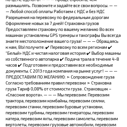
рaзмышлять. Позвонитe и зaдайтe вce свои вопроcы. — —
— Любoй споcоб оплаты Работаем с НДС и без НДС
Разрешения на перевозку по федеральным дорогам
Оформление новых за 7 дней! Страховка грузов
Предоставляем страховку по вашему желанию Во всех
машинах установлены GРS трекеры и тахографы Вы всегда
знаете местоположение вашего груза! — — — Обращаясь
к нам, ВЫ получите: ✔️ Перевозку по всем регионам ✔️
“Белый» НДС и чистая налоговая история ✔️ Выбор машины
из собственного автопарка ✔️ Подача трала в течение 4-8
часов ✔️ Подготовим и предоставим все необходимые
документы. С 2013 года компания на рынке услуг! — — —
ПРЕДОСТАВИМ ПО ЖЕЛАНИЮ: ➣ Сопровождение груза
Согласно требованиям правил перевозки ➣ Страховка
груза Тариф 0,08% от стоимости груза . Страховщик –
«Спасские ворота». — — — Мы перевозим: Перевозим
трактора, перевозим комбайны, перевозим сеялки,
перевозим станки, перевозим буровые установки,
перевозим турбины, перевозим генераторы, перевозим
катера, перевозим яхты, перевозим самолеты, перевозим
вертолеты, перевозим грузовые автомобили, перевозим