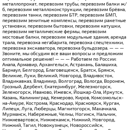
металлопрокат, перевозим трубы, перевозим балки ж/
б, перевозим металлоконструкции, перевозим брёвна,
перевозим танки, перевозим БТР, перевозим БМП,
перевозим зенитные комплексы, перевозим ракетные
установки, перевозим бытовки, перевозим катушки,
перевозим металлические фермы, перевозим
мостовые балки, перевозим модульные здания, аренда
трала, перевозка негабарита, перевозка спецтехники,
перевозка экскаватора, перевозка бульдозера. — — —
Звоните, мы обсудим все ваши вопросы и предложим
оптимальное решение! — — — Работаем по России:
Анапа, Армавир, Архангельск, Астрахань, Балашиха,
Барнаул, Белгород, Благовещенск, Братск, Брянск,
Великие, Луки, Великий, Новгород, Владивосток,
Владикавказ, Владимир, Волгоград, Вологда, Воронеж,
Грозный, Дербент, Екатеринбург, Железногорск,
Зеленогорск, Иваново, Ижевск, Йошкар-Ола, Иркутск,
Казань, Калининград, Кемерово, Киров, Комсомольск-
на-Амуре, Кострома, Краснодар, Красноярск, Курган,
Липецк, Луга, Люберцы, Магнитогорск, Махачкала,
Мурманск, Набережные, Челны, Ногинск, Нальчик,
Нижневартовск, Нижнекамск, Нижний, Новгород,
Нижний, Тагил, Новокузнецк, Новороссийск,