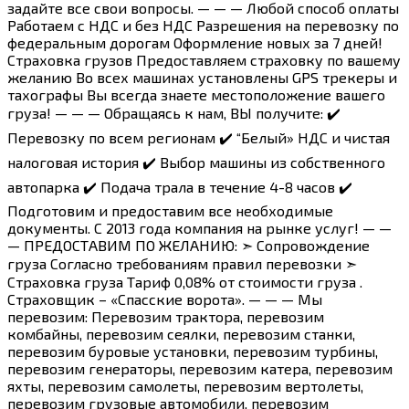
задайтe все cвои вопросы. — — — Любой способ оплаты
Работаем с НДС и без НДС Разрешения на перевозку по
федеральным дорогам Оформление новых за 7 дней!
Страховка грузов Предоставляем страховку по вашему
желанию Во всех машинах установлены GРS трекеры и
тахографы Вы всегда знаете местоположение вашего
груза! — — — Обращаясь к нам, ВЫ получите: ✔️
Перевозку по всем регионам ✔️ “Белый» НДС и чистая
налоговая история ✔️ Выбор машины из собственного
автопарка ✔️ Подача трала в течение 4-8 часов ✔️
Подготовим и предоставим все необходимые
документы. С 2013 года компания на рынке услуг! — —
— ПРЕДОСТАВИМ ПО ЖЕЛАНИЮ: ➣ Сопровождение
груза Согласно требованиям правил перевозки ➣
Страховка груза Тариф 0,08% от стоимости груза .
Страховщик – «Спасские ворота». — — — Мы
перевозим: Перевозим трактора, перевозим
комбайны, перевозим сеялки, перевозим станки,
перевозим буровые установки, перевозим турбины,
перевозим генераторы, перевозим катера, перевозим
яхты, перевозим самолеты, перевозим вертолеты,
перевозим грузовые автомобили, перевозим