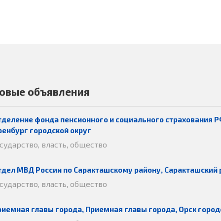
овые объявления
тделение фонда пенсионного и социального страхования Р
ренбург городской округ
осударство, власть, общество
тдел МВД России по Саракташскому району, Саракташский 
осударство, власть, общество
риемная главы города, Приемная главы города, Орск город