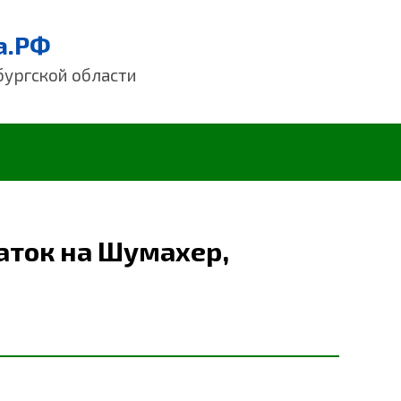
а.РФ
бургской области
аток на Шумахер,