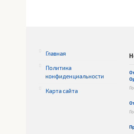
Главная
Н
Политика
О
конфиденциальности
О
Г
Карта сайта
О
Г
П