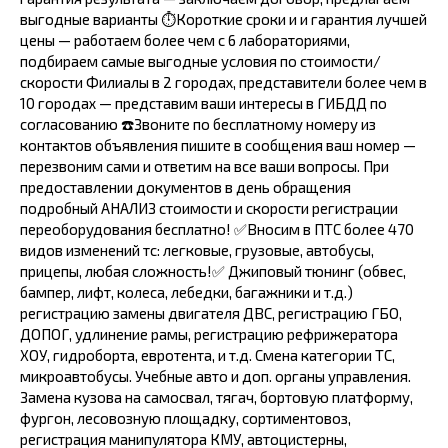
выгодные варианты ⏱Короткие сроки и и гарантия лучшей
цены — работаем более чем с 6 лабораториями,
подбираем самые выгодные условия по стоимости/
скорости Филиалы в 2 городах, представители более чем в
10 городах — представим ваши интересы в ГИБДД по
согласованию ☎️Звоните по бесплатному номеру из
контактов объявления пишите в сообщения ваш номер —
перезвоним сами и ответим на все ваши вопросы. При
предоставлении документов в день обращения
подробный АНАЛИЗ стоимости и скорости регистрации
переоборудования бесплатно! ✅Вносим в ПТС более 470
видов изменений тс: легковые, грузовые, автобусы,
прицепы, любая сложность!✅ Джиповый тюнинг (обвес,
бампер, лифт, колеса, лебедки, багажники и т.д.)
регистрацию замены двигателя ДВС, регистрацию ГБО,
ДОПОГ, удлинение рамы, регистрацию рефрижератора
ХОУ, гидроборта, евротента, и т.д. Смена категории ТС,
микроавтобусы. Учебные авто и доп. органы управления.
Замена кузова на самосвал, тягач, бортовую платформу,
фургон, лесовозную площадку, сортиментовоз,
регистрация манипулятора КМУ, автоцистерны,