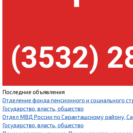
Последние объявления
Отделение фонда пенсионного и социального ст
Государство, власть, общество
Отдел МВД России по Саракташскому району, С
Государство, власть, общество