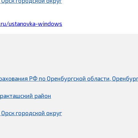
 Орск городской округ
.ru/ustanovka-windows
рахования РФ по Оренбургской области, Оренбург
аракташский район
 Орск городской округ