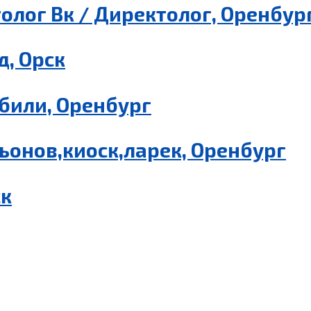
олог Вк / Директолог, Оренбур
, Орск
били, Оренбург
ьонов,киоск,ларек, Оренбург
ск