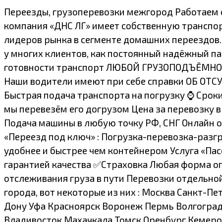
Переезды, грузоперевозки межгород Работаем от
компания «ДНС ЛГ» имеет собственную транспорт
лидеров рынка в сегменте домашних переездов.
у многих клиентов, как постоянный надёжный па
готовности транспорт ЛЮБОЙ ГРУЗОПОДЪЁМНОСТ
Наши водители имеют при себе справки ОБ ОТС
Быстрая подача транспорта на погрузку ⌚ Сроки д
мы перевезём его догрузом Цена за перевозку в
Подача машины в любую точку РФ, СНГ Онлайн о
«Переезд под ключ» : Погрузка-перевозка-разг
удобнее и быстрее чем контейнером Услуга «Па
гарантией качества ✅Страховка Любая форма о
отслеживания груза в пути Перевозки отдельно
города, вот некоторые из них : Москва Санкт-
Дону Уфа Красноярск Воронеж Пермь Волгоград
Владивосток Махачкала Томск Оренбург Кемеро