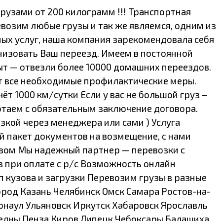
грузами от 200 килограмм !!! Транспортная
возим любые грузы и так же являемся, одним из
ых услуг, наша компания зарекомендовала себя
анизовать Ваш переезд. Имеем в постоянной
— отвезли более 10000 домашних переездов.
т все необходимые профилактические меры.
ёт 1000 км/сутки Если у вас не большой груз –
ботаем с обязательным заключение договора.
зкой через менеджера или сами ) Услуга
й пакет документов на возмещение, с нами
рузом Мы надежный партнер — перевозки с
 при оплате с р/с Возможность онлайн
 кузова и загрузки Перевозим грузы в разные
ород Казань Челябинск Омск Самара Ростов-на-
наул Ульяновск Иркутск Хабаровск Ярославль
елны Пенза Киров Липецк Чебоксары Балашиха