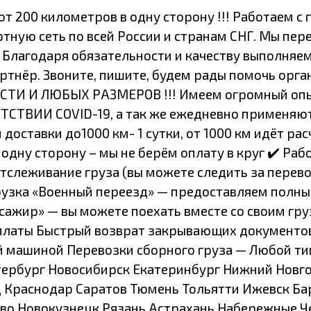
 200 километров в одну сторону !!! Работаем с 
ную сеть по всей России и странам СНГ. Мы пере
 Благодаря обязательности и качеству выполняем
ртнёр. Звоните, пишите, будем рады помочь орг
И И ЛЮБЫХ РАЗМЕРОВ !!! Имеем огромный опыт 
УТСТВИИ COVID-19, а так же ежедневно применяю
оставки до1000 км- 1 сутки, от 1000 км идёт расч
 одну сторону – мы не берём оплату в круг ✔️ Ра
тслеживание груза (вы можете следить за перево
рузка «Военный переезд» — предоставляем полны
ссажир» — вы можете поехать вместе со своим г
платы Быстрый возврат закрывающих документов
й машиной Перевозки сборного груза — Любой тип
Петербург Новосибирск Екатеринбург Нижний Новг
 Краснодар Саратов Тюмень Тольятти Ижевск Бар
во Новокузнецк Рязань Астрахань Набережные Ч