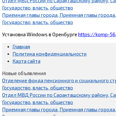
Отдел МВД России по Саракташскому району, С
Государство, власть, общество
Приемная главы города, Приемная главы города,
Государство, власть, общество
Установка Windows в Оренбурге
https://komp-56
Главная
Политика конфиденциальности
Карта сайта
Новые объявления
Отделение фонда пенсионного и социального ст
Государство, власть, общество
Отдел МВД России по Саракташскому району, С
Государство, власть, общество
Приемная главы города, Приемная главы города,