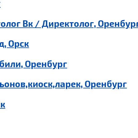
г
олог Вк / Директолог, Оренбур
, Орск
били, Оренбург
ьонов,киоск,ларек, Оренбург
ск