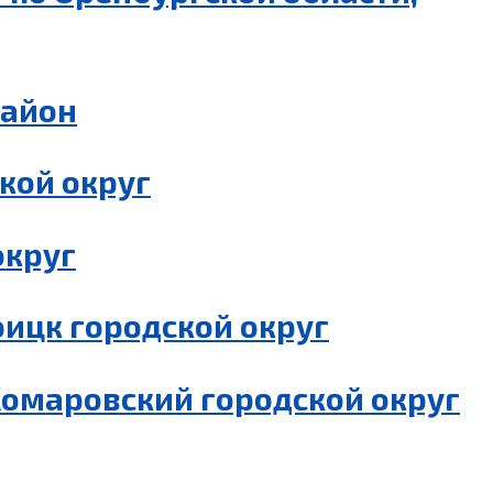
район
кой округ
округ
ицк городской округ
Комаровский городской округ