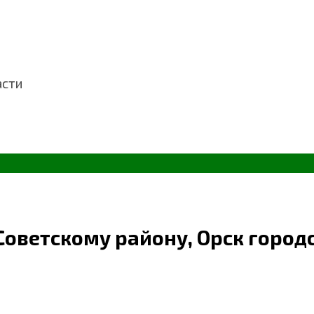
асти
Советскому району, Орск город