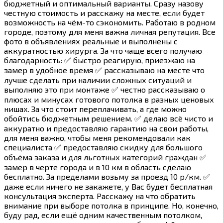
бюджетный и оптимальный варианты. Сразу назову
честную стоимость и расскажу на месте, если будет
возможность на чём-то сэкономить. Работаю в родном
городе, поэтому для меня важна личная репутация. Все
фото в объявлениях реальные и выполнены с
аккуратностью хирурга. За что чаще всего получаю
благодарность: ✅ быстро реагирую, приезжаю на
замер в удобное время ✅ рассказываю на месте что
лучше сделать при наличии сложных ситуаций и
выполняю это при монтаже ✅ честно рассказываю о
плюсах и минусах готового потолка в разных ценовых
нишах. За что стоит переплачивать, а где можно
обойтись бюджетным решением. ✅ делаю всё чисто и
аккуратно и предоставляю гарантию на свои работы,
для меня важно, чтобы меня рекомендовали как
специалиста ✅ предоставляю скидку для большого
объёма заказа и для льготных категорий граждан ✅
замер в черте города и в 10 км в область сделаю
бесплатно. За пределами возьму за проезд 10 р/км. ✅
даже если ничего не закажете, у Вас будет бесплатная
консультация эксперта. Расскажу на что обратить
внимание при выборе потолка в принципе. Но, конечно,
буду рад, если ещё одним качественным потолком,