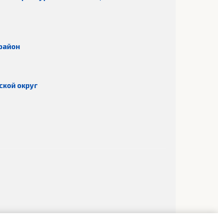
район
ской округ