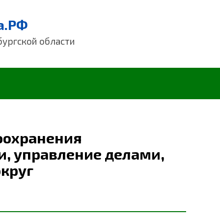
а.РФ
бургской области
оохранения
и, управление делами,
округ