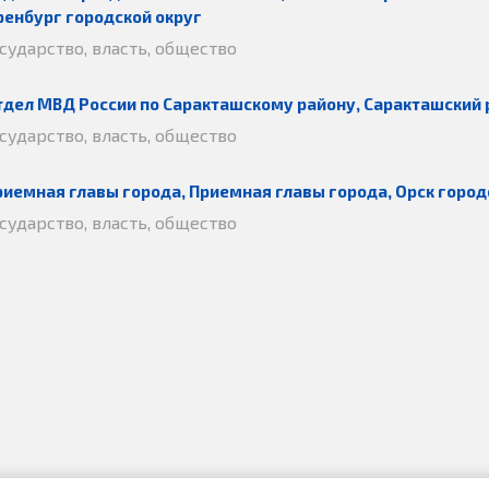
ренбург городской округ
осударство, власть, общество
тдел МВД России по Саракташскому району, Саракташский 
осударство, власть, общество
риемная главы города, Приемная главы города, Орск город
осударство, власть, общество