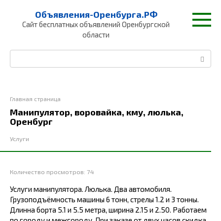
Перейти
Объявления-Оренбурга.РФ
к
Сайт бесплатных объявлений Оренбургской
контенту
области
Поиск:
Главная страница
Манипулятор, воровайка, кму, люлька,
Оренбург
Услуги
Количество просмотров:
74
Услуги манипулятора. Люлька. Два автомобиля.
Грузоподъёмность машины 6 тонн, стрелы 1.2 и 3 тонны.
Длинна борта 5.1 и 5.5 метра, ширина 2.15 и 2.50. Работаем
по городу и межгороду. При заказе от двух часов скидка.