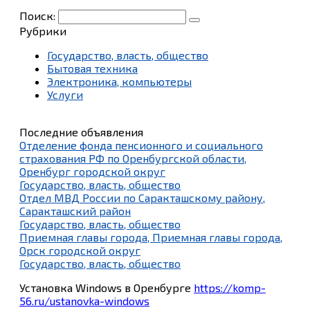
Поиск:
Рубрики
Государство, власть, общество
Бытовая техника
Электроника, компьютеры
Услуги
Последние объявления
Отделение фонда пенсионного и социального
страхования РФ по Оренбургской области,
Оренбург городской округ
Государство, власть, общество
Отдел МВД России по Саракташскому району,
Саракташский район
Государство, власть, общество
Приемная главы города, Приемная главы города,
Орск городской округ
Государство, власть, общество
Установка Windows в Оренбурге
https://komp-
56.ru/ustanovka-windows