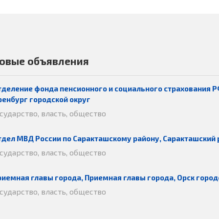
овые объявления
тделение фонда пенсионного и социального страхования Р
ренбург городской округ
осударство, власть, общество
тдел МВД России по Саракташскому району, Саракташский 
осударство, власть, общество
риемная главы города, Приемная главы города, Орск город
осударство, власть, общество