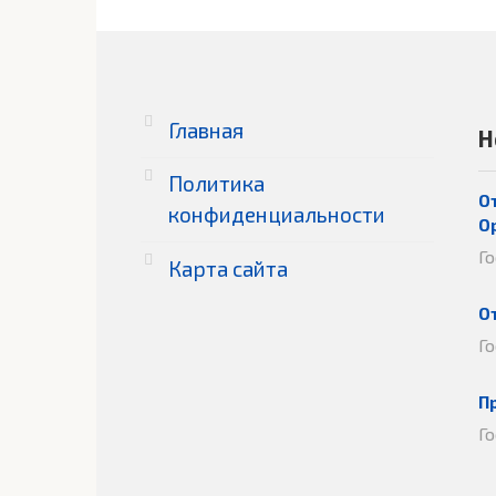
Главная
Н
Политика
О
конфиденциальности
О
Г
Карта сайта
О
Г
П
Г