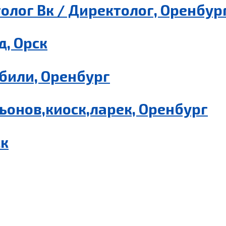
олог Вк / Директолог, Оренбур
, Орск
били, Оренбург
ьонов,киоск,ларек, Оренбург
ск