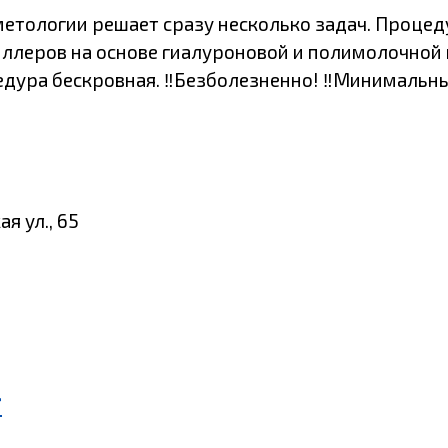
тологии решает сразу несколько задач. Процеду
леров на основе гиалуроновой и полимолочной к
цедура бескровная. ‼️Безболезненно! ‼️Минимальн
я ул., 65
г