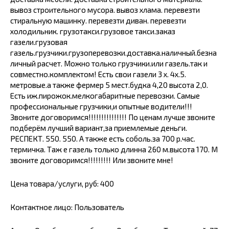
вывоз строительного мусора. вывоз хлама. перевезти
стиральную машинку. перевезти диван. перевезти
холодильник. грузотакси.грузовое такси.заказ
газели.грузовая
газель.грузчики.грузоперевозки.доставка.наличный.безна
личный расчет. Можно только грузчики.или газель.так и
совместно.комплектом! Есть свои газели 3 х. 4х.5.
метровые.а также фермер 5 мест.будка 4,20 высота 2,0.
Есть иж.пирожок.мелкогабаритные перевозки. Самые
профессиональные грузчики,и опытные водители!!!
Звоните договоримся!!!!!!!!!!!!!!! По ценам лучше звоните
подберём лучший вариант,за приемлемые деньги.
РЕСПЕКТ. 550. 550. А также есть соболь.за 700 р.час.
термичка. Таж е газель только длинна 260 м.высота 170. М
звоните договоримся!!!!!!!!! Или звоните мне!
Цена товара/услуги, руб: 400
Контактное лицо: Пользователь