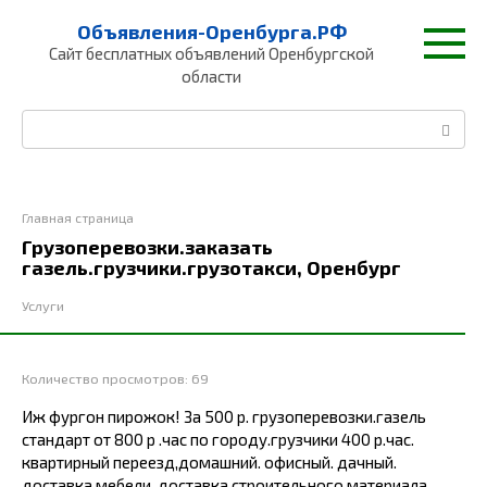
Перейти
Объявления-Оренбурга.РФ
к
Сайт бесплатных объявлений Оренбургской
контенту
области
Поиск:
Главная страница
Грузоперевозки.заказать
газель.грузчики.грузотакси, Оренбург
Услуги
Количество просмотров:
69
Иж фургон пирожок! За 500 р. грузоперевозки.газель
стандарт от 800 р .час по городу.грузчики 400 р.час.
квартирный переезд,домашний. офисный. дачный.
доставка мебели. доставка строительного материала.