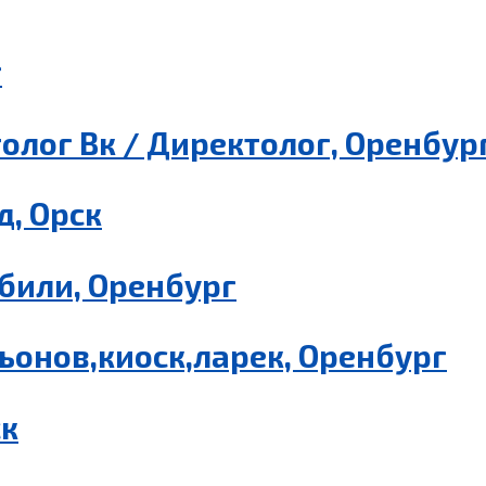
г
олог Вк / Директолог, Оренбур
, Орск
били, Оренбург
ьонов,киоск,ларек, Оренбург
ск