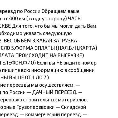
ереезд по России Обращаем ваше
 от 400 км ( в одну сторону) ЧАСЫ
КВЕ Для того, что бы мы могли дать Вам
еобходимо указать следующую
. ВЕС ОБЪЁМ 3.КАКАЯ ЗАГРУЗКА-
ЧИСЛО 5.ФОРМА ОПЛАТЫ (НАЛ,Б/Н,КАРТА)
ОПЛАТА ПРОИСХОДИТ НА ВЫГРУЗКЕ)
ЕЛЕФОН,ФИО) Если вы НЕ видите номер
то пишите всю информацию в сообщении
Ы ВЫШЕ ОТ 1 ДО 7 )
ереезды мы осуществляем: —
 по России — ДАЧНЫЙ ПЕРЕЕЗД. —
Перевозка строитель­ных материалов,
торные Грузоперевозки — Складской
ереезд. — коммерческий переезд. —