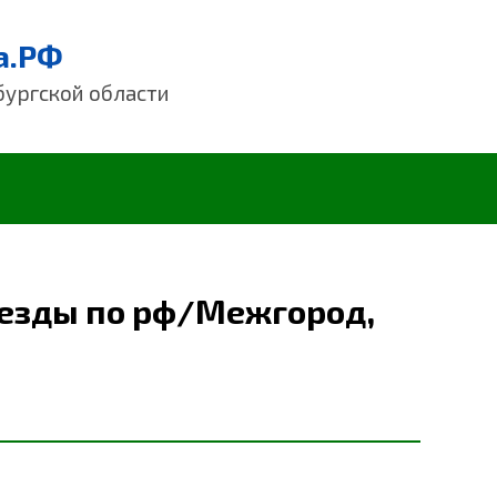
а.РФ
бургской области
еезды по рф/Межгород,