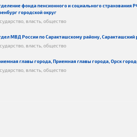
тделение фонда пенсионного и социального страхования Р
ренбург городской округ
осударство, власть, общество
тдел МВД России по Саракташскому району, Саракташский 
осударство, власть, общество
риемная главы города, Приемная главы города, Орск город
осударство, власть, общество