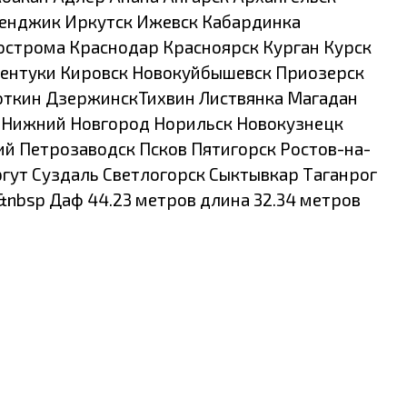
ленджик Иркутск Ижевск Кабардинка
острома Краснодар Красноярск Курган Курск
сентуки Кировск Новокуйбышевск Приозерск
поткин ДзержинскТихвин Листвянка Магадан
 Нижний Новгород Норильск Новокузнецк
й Петрозаводск Псков Пятигорск Ростов-на-
ргут Суздаль Светлогорск Сыктывкар Таганрог
&nbsp Даф 44.23 метров длина 32.34 метров