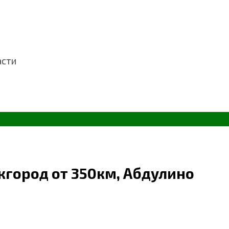
асти
жгород от 350км, Абдулино