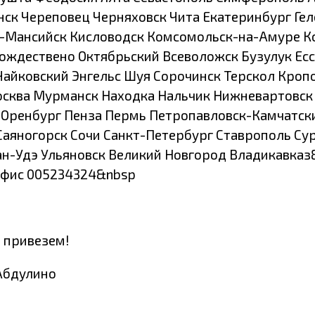
нск Череповец Черняховск Чита Екатеринбург Ге
-Мансийск Кисловодск Комсомольск-на-Амуре К
ождествено Октябрьский Всеволожск Бузулук Ес
Чайковский Энгельс Шуя Сорочинск Терскол Кро
сква Мурманск Находка Нальчик Нижневартовск
 Оренбург Пенза Пермь Петропавловск-Камчатски
Саяногорск Сочи Санкт-Петербург Ставрополь Су
лан-Удэ Ульяновск Великий Новгород Владикавказ
офис 005234324&nbsp
ы привезем!
 Абдулино