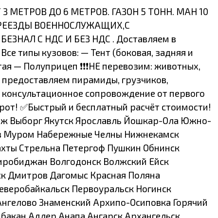
3 МЕТРОВ ДО 6 МЕТРОВ. ГАЗОН 5 ТОНН. МАН 10
ЕРЕЕЗДЫ ВОЕННОСЛУЖАЩИХ,С
НАЛ С НДС И БЕЗ НДС . Доставляем в
се типы кузовов: — Тент (боковая, задняя и
я — Полуприцеп ❗❗❗НЕ перевозим: животных,
не предоставляем пирамиды, грузчиков,
 консультационное сопровождение от первого
рот! ✅Быстрый и бесплатный расчёт стоимости!
неж Выборг Якутск Ярославль Йошкар-Ола Южно-
ров Муром Набережные Челны Нижнекамск
ахты Стрельна Петергоф Пушкин Обнинск
Биробиджан Волгодонск Волжский Ейск
ск Дмитров Дагомыс Красная Поляна
Северобайкальск Первоуральск Ногинск
Ангелово Знаменский Архипо-Осиповка Горячий
бакан Адлер Анапа Ангарск Архангельск