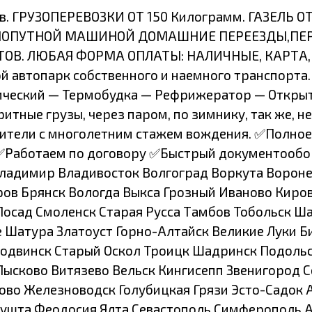
 ГРУЗОПЕРЕВОЗКИ ОТ 150 Килограмм. ГАЗЕЛЬ ОТ 
 И ПОПУТНОЙ МАШИНОЙ ДОМАШНИЕ ПЕРЕЕЗДЫ,П
. ЛЮБАЯ ФОРМА ОПЛАТЫ: НАЛИЧНЫЕ, КАРТА, БЕЗ
 автопарк собственного и наемного транспорта. В
ический — Термобудка — Рефрижератор — Открыта
ритные грузы, через паром, по зимнику, так же, 
дители с многолетним стажем вождения. ✅Полное
 ✅Работаем по договору ✅Быстрый документообо
 Владимир Владивосток Волгоград Воркута Воро
дров Брянск Вологда Выкса Грозный Иваново Ки
Посад Смоленск Старая Русса Тамбов Тобольск Ш
е Шатура Златоуст Горно-Алтайск Великие Луки 
одвинск Старый Оскол Троицк Шадринск Подоль
Лысково Витязево Вельск Кингисепп Звенигород 
ово Железноводск Голубицкая Грязи Эсто-Садок 
шта Феодосия Ялта Севастополь Симферополь А