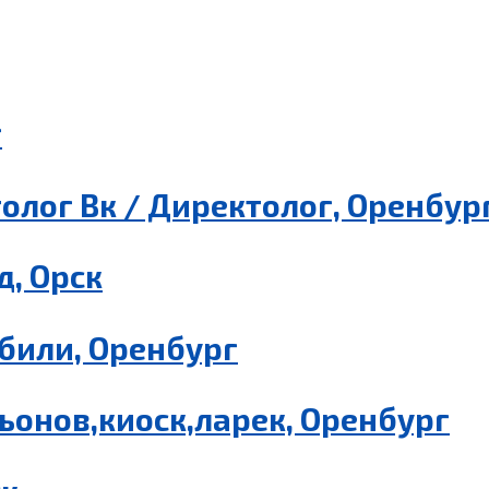
г
олог Вк / Директолог, Оренбур
, Орск
били, Оренбург
ьонов,киоск,ларек, Оренбург