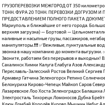
ГРУЗОПЕРЕВОЗКИ МЕЖГОРОД ОТ 350 километров.
ТОНН. ФУРА 20 ТОНН. ПЕРЕВОЗКИ ДОГРУЗОМ
ПРЕДОСТАВЛЕНИЕМ ПОЛНОГО ПАКЕТА ДОКУМЕТОВ
Мариуполь и ближайшие от него города. Большой
верхняя загрузка) — Бортовой — Цельнометалл
наливные и насыпные грузы, пассажиров, негаба
манипуляторы.❗❗❗ ✅Вежливые, пунктуальные во
звонка в нашу компанию до момента выгрузки.
Звоните, работаем без перерывов и выходных!
Сахалинск Химки Калуга Елабуга Азов Алексан
Переславль-Залесский Ростов Великий Сергиев 
Армавир Гатчина Зеленогорск Репино Солнечно
Белокуриха Кирово-Чепецк Майкоп Саров Север
Лазаревское Лоо Хоста Зеленоградск Балашиха 
Электросталь Тихорецк Ломоносов Дубна Брейт
Ключ Домбай Королёв Курово Мышкин Небуг Алу