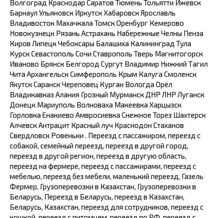
Волгоград Краснодар Саратов Тюмень Тольятти Ижевск
Барнаул Ульяновск Иркутск Хабаровск Ярославль
Владивосток Махачкала Томск Оренбург Кемерово
Новокузнецк Рязань Астрахань Набережные Челны Пенза
Киров Липецк Чебоксары Балашиха Калининград Тула
Курск Севастополь Сочи Ставрополь Тверь Магнитогорск
Иваново Брянск Белгород Сургут Владимир Нижний Тагил
Чита Архангельск Симферополь Крым Калуга Смоленск
Якутск Саранск Череповец Курган Вологда Орёл
Владикавказ Алания Грозный Мурманск ДНР ЛНР Луганск
Донецк Мариуполь Волноваха Макеевка Харцызск
Горловка Енакиево Амвросиевка Снежное Торез Шахтерск
Алчевск Антрацит Красный луч Краснодон Стаханов
Свердловск Ровеньки . Переезд с пассажиром, переезд с
собакой, семейный переезд, переезд в другой город,
переезд в другой регион, переезд в другую область,
переезд на фермере, переезд с пассажирами, переезд с
мебелью, переезд без мебели, маленький переезд, Газель
Фермер, Грузоперевозки в Казахстан, Грузоперевозки в
Беларусь, Переезд в Беларусь, переезд в Казахстан,
Беларусь, Казахстан, переезд для сотрудников, переезд с
кошкой, переезд с питомцем, переезд по РФ, переезд с