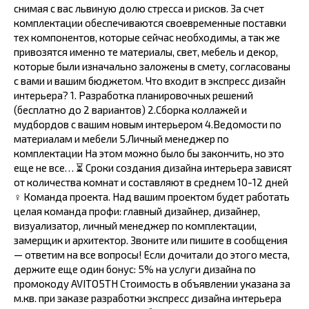
снимая с вас львиную долю стресса и рисков. За счет
комплектации обеспечиваются своевременные поставки
тех компонентов, которые сейчас необходимы, а так же
привозятся именно те материалы, свет, мебель и декор,
которые были изначально заложены в смету, согласованы
с вами и вашим бюджетом. Что входит в экспресс дизайн
интерьера? 1. Разработка планировочных решений
(бесплатно до 2 вариантов) 2.Сборка коллажей и
мудбордов с вашим новым интерьером 4.Ведомости по
материалам и мебели 5.Личный менеджер по
комплектации На этом можно было бы закончить, но это
еще не все… ⏳ Сроки создания дизайна интерьера зависят
от количества комнат и составляют в среднем 10-12 дней
‍♀️ Команда проекта. Над вашим проектом будет работать
целая команда профи: главный дизайнер, дизайнер,
визуализатор, личный менеджер по комплектации,
замерщик и архитектор. Звоните или пишите в сообщения
— ответим на все вопросы! Если дочитали до этого места,
держите еще один бонус: 5% на услуги дизайна по
промокоду AVITO5TH Стоимость в объявлении указана за
м.кв. при заказе разработки экспресс дизайна интерьера