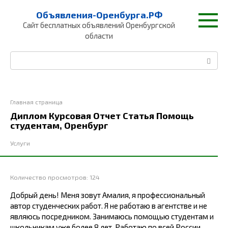
Перейти
Объявления-Оренбурга.РФ
к
Сайт бесплатных объявлений Оренбургской
контенту
области
Поиск:
Главная страница
Диплом Курсовая Отчет Статья Помощь
студентам, Оренбург
Услуги
Количество просмотров:
124
Добрый день! Меня зовут Амалия, я профессиональный
автор студенческих работ. Я не работаю в агентстве и не
являюсь посредником. Занимаюсь помощью студентам и
школьникам уже более 8 лет. Работаю по всей России,