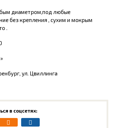
юбым диаметром,под любые
ие без крепления , сухим и мокрым
о .
0
»
ренбург, ул. Цвиллинга
ься в соцсетях: