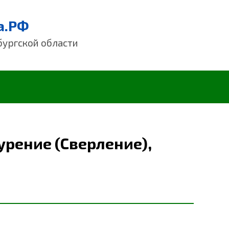
а.РФ
бургской области
урение (Сверление),