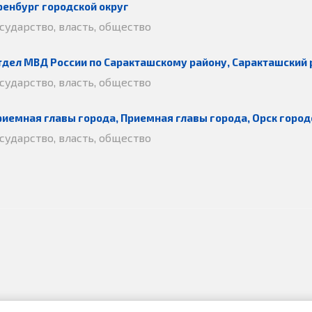
ренбург городской округ
осударство, власть, общество
тдел МВД России по Саракташскому району, Саракташский 
осударство, власть, общество
риемная главы города, Приемная главы города, Орск город
осударство, власть, общество