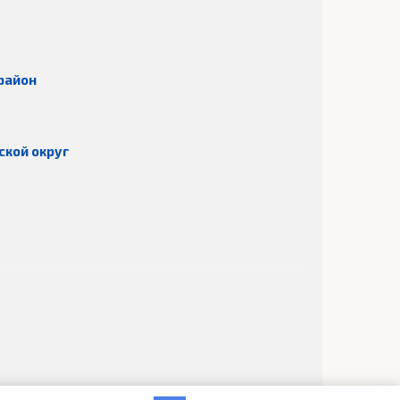
район
ской округ