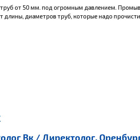
труб от 50 мм. под огромным давлением. Промывк
т длины, диаметров труб, которые надо прочистит
г
олог Вк / Директолог, Оренбур