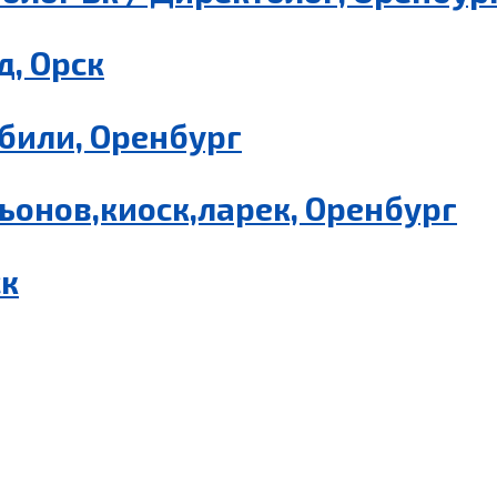
, Орск
били, Оренбург
ьонов,киоск,ларек, Оренбург
ск