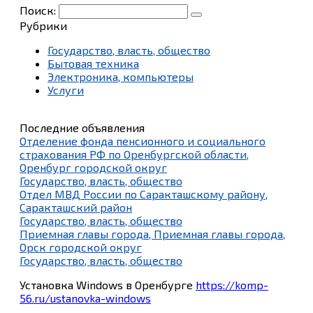
Поиск:
Рубрики
Государство, власть, общество
Бытовая техника
Электроника, компьютеры
Услуги
Последние объявления
Отделение фонда пенсионного и социального
страхования РФ по Оренбургской области,
Оренбург городской округ
Государство, власть, общество
Отдел МВД России по Саракташскому району,
Саракташский район
Государство, власть, общество
Приемная главы города, Приемная главы города,
Орск городской округ
Государство, власть, общество
Установка Windows в Оренбурге
https://komp-
56.ru/ustanovka-windows