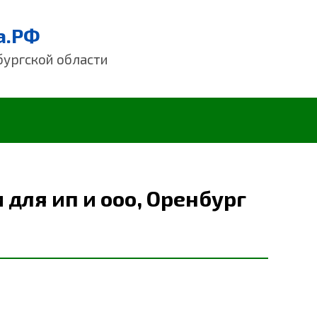
а.РФ
бургской области
 для ип и ооо, Оренбург