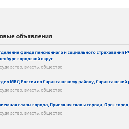
овые объявления
тделение фонда пенсионного и социального страхования Р
ренбург городской округ
осударство, власть, общество
тдел МВД России по Саракташскому району, Саракташский 
осударство, власть, общество
риемная главы города, Приемная главы города, Орск город
осударство, власть, общество