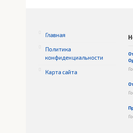
Главная
Н
Политика
О
конфиденциальности
О
Г
Карта сайта
О
Г
П
Г