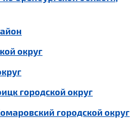
район
кой округ
округ
ицк городской округ
Комаровский городской округ