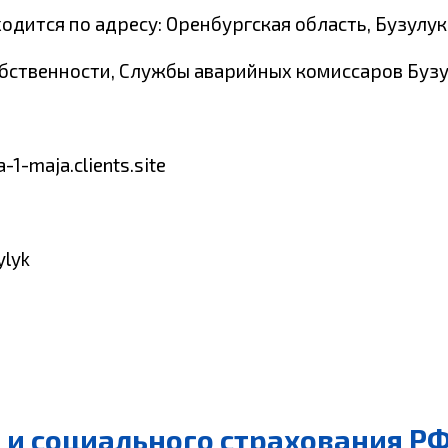
ится по адресу: Оренбургская область, Бузулук 
обственности, Службы аварийных комиссаров Буз
-1-maja.clients.site
ylyk
и социального страхования РФ