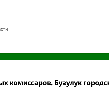
асти
х комиссаров, Бузулук городс