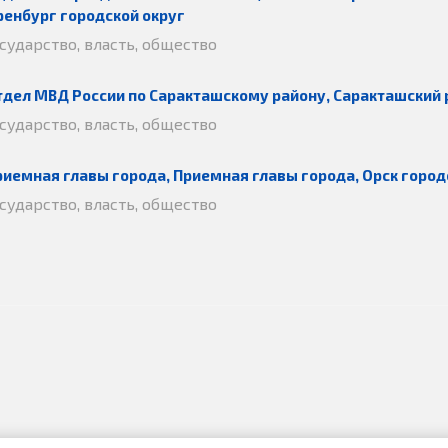
ренбург городской округ
осударство, власть, общество
тдел МВД России по Саракташскому району, Саракташский 
осударство, власть, общество
риемная главы города, Приемная главы города, Орск город
осударство, власть, общество