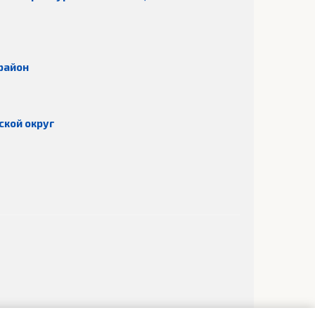
район
ской округ